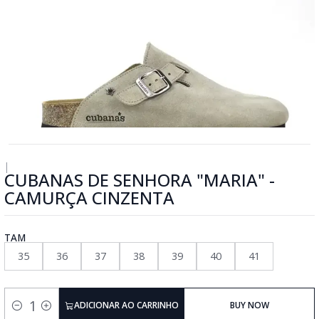
|
CUBANAS DE SENHORA "MARIA" -
CAMURÇA CINZENTA
TAM
35
36
37
38
39
40
41
ADICIONAR AO CARRINHO
BUY NOW
Quantidade