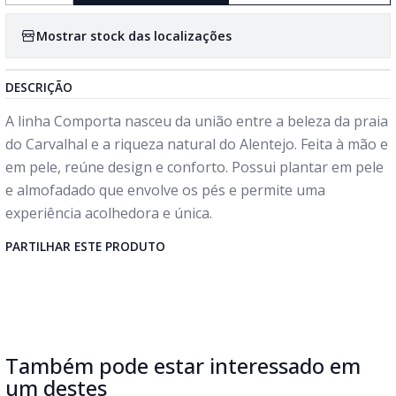
Mostrar stock das localizações
DESCRIÇÃO
A linha Comporta nasceu da união entre a beleza da praia
do Carvalhal e a riqueza natural do Alentejo. Feita à mão e
em pele, reúne design e conforto. Possui plantar em pele
e almofadado que envolve os pés e permite uma
experiência acolhedora e única.
PARTILHAR ESTE PRODUTO
Também pode estar interessado em
um destes