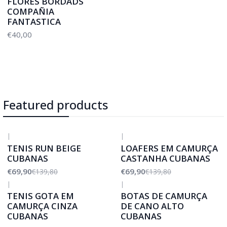
FLORES BORDADS
COMPAÑIA
FANTASTICA
€40,00
Featured products
|
|
-50%
DESCONTO
-50%
DESCONTO
TENIS RUN BEIGE
LOAFERS EM CAMURÇA
CUBANAS
CASTANHA CUBANAS
€69,90
€69,90
€139,80
€139,80
|
|
-50%
DESCONTO
TENIS GOTA EM
BOTAS DE CAMURÇA
CAMURÇA CINZA
DE CANO ALTO
CUBANAS
CUBANAS