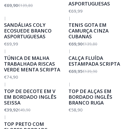
ASPORTUGUESAS
€69,90
€139,80
€69,99
|
|
-50%
DESCONTO
SANDÁLIAS COLY
TENIS GOTA EM
ECOSUEDE BRANCO
CAMURÇA CINZA
ASPORTUGUESAS
CUBANAS
€69,99
€69,90
€139,80
|
|
-50%
DESCONTO
TÚNICA DE MALHA
CALÇA FLUÍDA
TRABALHADA RISCAS
ESTAMPADA SCRIPTA
VERDE MENTA SCRIPTA
€69,95
€139,90
€74,90
|
|
-20%
DESCONTO
TOP DE DECOTE EM V
TOP DE ALÇAS EM
EM BORDADO INGLÊS
BORDADO INGLÊS
SEISSA
BRANCO RUGA
€39,92
€58,90
€49,90
|
TOP PRETO COM