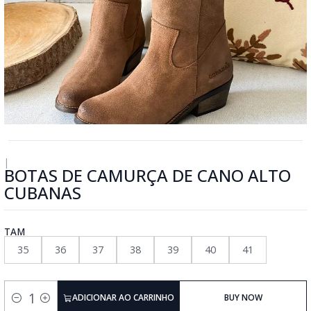
|
BOTAS DE CAMURÇA DE CANO ALTO
CUBANAS
TAM
35
36
37
38
39
40
41
ADICIONAR AO CARRINHO
BUY NOW
Quantidade