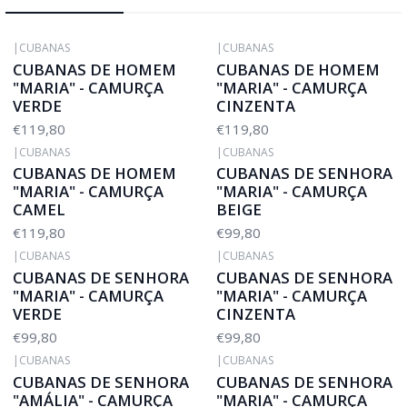
|
CUBANAS
|
CUBANAS
CUBANAS DE HOMEM
CUBANAS DE HOMEM
"MARIA" - CAMURÇA
"MARIA" - CAMURÇA
VERDE
CINZENTA
€119,80
€119,80
|
CUBANAS
|
CUBANAS
CUBANAS DE HOMEM
CUBANAS DE SENHORA
"MARIA" - CAMURÇA
"MARIA" - CAMURÇA
CAMEL
BEIGE
€119,80
€99,80
|
CUBANAS
|
CUBANAS
CUBANAS DE SENHORA
CUBANAS DE SENHORA
"MARIA" - CAMURÇA
"MARIA" - CAMURÇA
VERDE
CINZENTA
€99,80
€99,80
|
CUBANAS
|
CUBANAS
CUBANAS DE SENHORA
CUBANAS DE SENHORA
"AMÁLIA" - CAMURÇA
"MARIA" - CAMURÇA