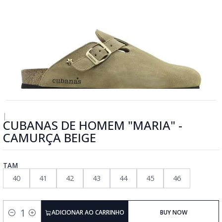
|
CUBANAS DE HOMEM "MARIA" -
CAMURÇA BEIGE
TAM
40
41
42
43
44
45
46
ADICIONAR AO CARRINHO
BUY NOW
Quantidade