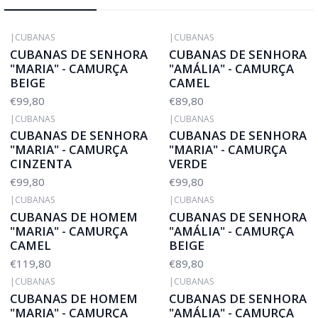
|
CUBANAS
|
CUBANAS
CUBANAS DE SENHORA
CUBANAS DE SENHORA
"MARIA" - CAMURÇA
"AMÁLIA" - CAMURÇA
BEIGE
CAMEL
€99,80
€89,80
|
CUBANAS
|
CUBANAS
CUBANAS DE SENHORA
CUBANAS DE SENHORA
"MARIA" - CAMURÇA
"MARIA" - CAMURÇA
CINZENTA
VERDE
€99,80
€99,80
|
CUBANAS
|
CUBANAS
CUBANAS DE HOMEM
CUBANAS DE SENHORA
"MARIA" - CAMURÇA
"AMÁLIA" - CAMURÇA
CAMEL
BEIGE
€119,80
€89,80
|
CUBANAS
|
CUBANAS
CUBANAS DE HOMEM
CUBANAS DE SENHORA
"MARIA" - CAMURÇA
"AMÁLIA" - CAMURÇA