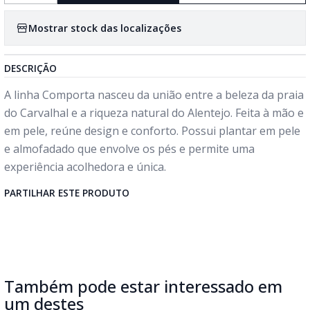
Mostrar stock das localizações
DESCRIÇÃO
A linha Comporta nasceu da união entre a beleza da praia
do Carvalhal e a riqueza natural do Alentejo. Feita à mão e
em pele, reúne design e conforto. Possui plantar em pele
e almofadado que envolve os pés e permite uma
experiência acolhedora e única.
PARTILHAR ESTE PRODUTO
Também pode estar interessado em
um destes