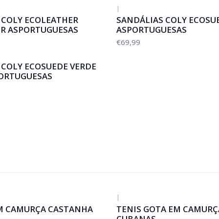
|
 COLY ECOLEATHER
SANDÁLIAS COLY ECOSU
R ASPORTUGUESAS
ASPORTUGUESAS
€69,99
 COLY ECOSUEDE VERDE
ORTUGUESAS
|
-50%
DESCONTO
M CAMURÇA CASTANHA
TENIS GOTA EM CAMURÇ
CUBANAS