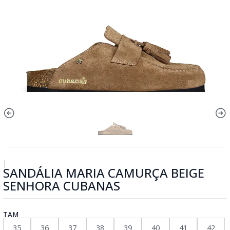
|
SANDÁLIA MARIA CAMURÇA BEIGE
SENHORA CUBANAS
TAM
35
36
37
38
39
40
41
42