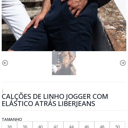
|
CALÇÕES DE LINHO JOGGER COM
ELÁSTICO ATRÁS LIBERJEANS
TAMANHO
36
38
40
42
44
46
48
50