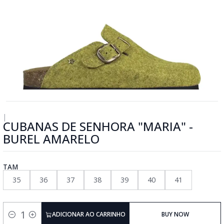
|
CUBANAS DE SENHORA "MARIA" -
BUREL AMARELO
TAM
35
36
37
38
39
40
41
ADICIONAR AO CARRINHO
BUY NOW
Quantidade