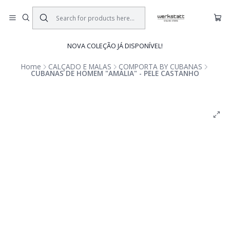
NOVA COLEÇÃO JÁ DISPONÍVEL!
Home
CALÇADO E MALAS
COMPORTA BY CUBANAS
CUBANAS DE HOMEM "AMÁLIA" - PELE CASTANHO