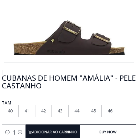
|
CUBANAS DE HOMEM "AMÁLIA" - PELE
CASTANHO
TAM
40
41
42
43
44
45
46
ADICIONAR AO CARRINHO
BUY NOW
Quantidade