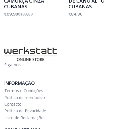
CAMURÇA CINZA
DE CANO ALTO
CUBANAS
CUBANAS
€69,90
€84,90
€139,80
Siga-nos
INFORMAÇÃO
Termos e Condições
Politica de reembolso
Contacto
Política de Privacidade
Livro de Reclamações