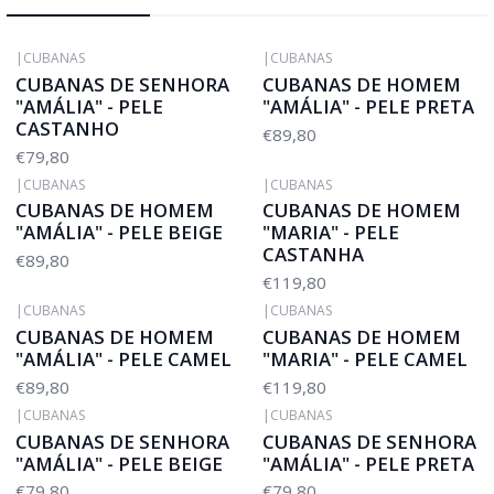
|
CUBANAS
|
CUBANAS
CUBANAS DE SENHORA
CUBANAS DE HOMEM
"AMÁLIA" - PELE
"AMÁLIA" - PELE PRETA
CASTANHO
€89,80
€79,80
|
CUBANAS
|
CUBANAS
CUBANAS DE HOMEM
CUBANAS DE HOMEM
"AMÁLIA" - PELE BEIGE
"MARIA" - PELE
CASTANHA
€89,80
€119,80
|
CUBANAS
|
CUBANAS
CUBANAS DE HOMEM
CUBANAS DE HOMEM
"AMÁLIA" - PELE CAMEL
"MARIA" - PELE CAMEL
€89,80
€119,80
|
CUBANAS
|
CUBANAS
CUBANAS DE SENHORA
CUBANAS DE SENHORA
"AMÁLIA" - PELE BEIGE
"AMÁLIA" - PELE PRETA
€79,80
€79,80