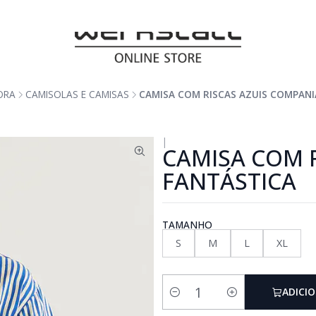
ORA
CAMISOLAS E CAMISAS
CAMISA COM RISCAS AZUIS COMPANI
|
CAMISA COM 
FANTÁSTICA
TAMANHO
S
M
L
XL
ADICI
Quantidade