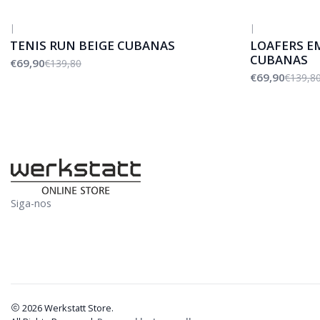
|
|
-50%
DESCONTO
-50%
DESCONTO
TENIS RUN BEIGE CUBANAS
LOAFERS E
CUBANAS
€69,90
€139,80
€69,90
€139,8
Siga-nos
2026 Werkstatt Store.