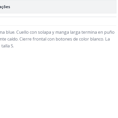
zações
a blue. Cuello con solapa y manga larga termina en puño
e caído. Cierre frontal con botones de color blanco. La
talla S.