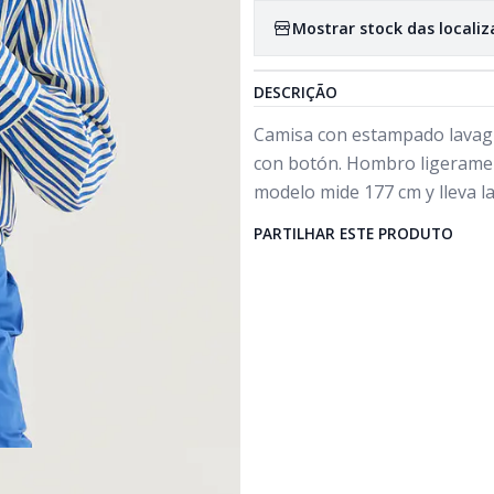
Mostrar stock das locali
DESCRIÇÃO
Camisa con estampado lavagn
con botón. Hombro ligerament
modelo mide 177 cm y lleva la 
PARTILHAR ESTE PRODUTO