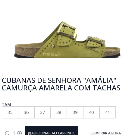
|
CUBANAS DE SENHORA "AMÁLIA" -
CAMURÇA AMARELA COM TACHAS
TAM
35
36
37
38
39
40
41
ADICIONAR AO CARRINHO
COMPRAR AGORA