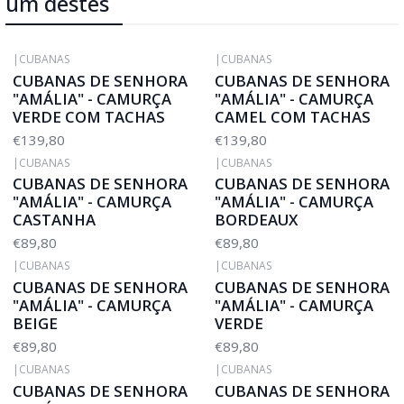
um destes
|
CUBANAS
|
CUBANAS
CUBANAS DE SENHORA
CUBANAS DE SENHORA
"AMÁLIA" - CAMURÇA
"AMÁLIA" - CAMURÇA
VERDE COM TACHAS
CAMEL COM TACHAS
€139,80
€139,80
|
CUBANAS
|
CUBANAS
CUBANAS DE SENHORA
CUBANAS DE SENHORA
"AMÁLIA" - CAMURÇA
"AMÁLIA" - CAMURÇA
CASTANHA
BORDEAUX
€89,80
€89,80
|
CUBANAS
|
CUBANAS
CUBANAS DE SENHORA
CUBANAS DE SENHORA
"AMÁLIA" - CAMURÇA
"AMÁLIA" - CAMURÇA
BEIGE
VERDE
€89,80
€89,80
|
CUBANAS
|
CUBANAS
CUBANAS DE SENHORA
CUBANAS DE SENHORA