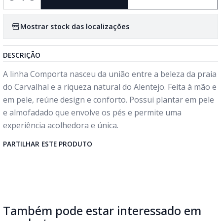
Quantidade
Mostrar stock das localizações
DESCRIÇÃO
A linha Comporta nasceu da união entre a beleza da praia
do Carvalhal e a riqueza natural do Alentejo. Feita à mão e
em pele, reúne design e conforto. Possui plantar em pele
e almofadado que envolve os pés e permite uma
experiência acolhedora e única.
PARTILHAR ESTE PRODUTO
Também pode estar interessado em