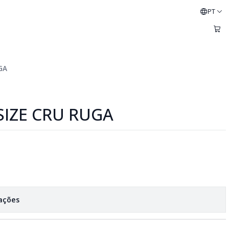
PT
GA
SIZE CRU RUGA
zações