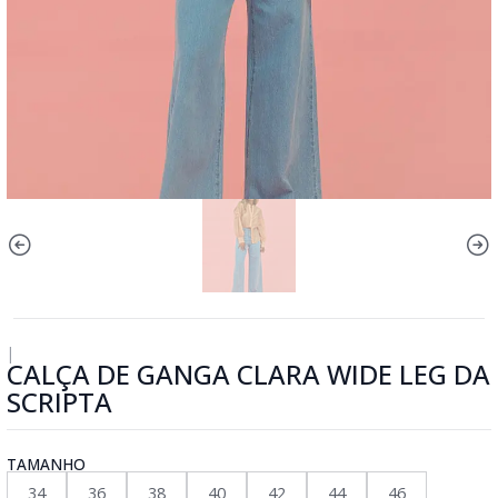
|
CALÇA DE GANGA CLARA WIDE LEG DA
SCRIPTA
TAMANHO
34
36
38
40
42
44
46