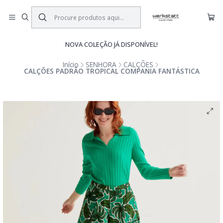
NOVA COLEÇÃO JÁ DISPONÍVEL!
Início
SENHORA
CALÇÕES
CALÇÕES PADRÃO TROPICAL COMPANIA FANTÁSTICA