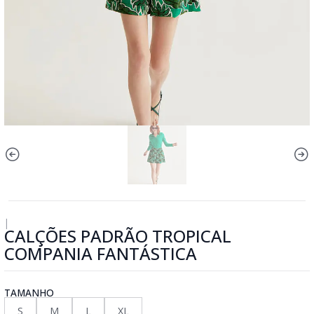
|
CALÇÕES PADRÃO TROPICAL
COMPANIA FANTÁSTICA
TAMANHO
S
M
L
XL