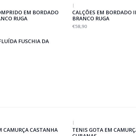
|
OMPRIDO EM BORDADO
CALÇÕES EM BORDADO I
ANCO RUGA
BRANCO RUGA
€58,90
FLUÍDA FUSCHIA DA
|
-50%
DESCONTO
M CAMURÇA CASTANHA
TENIS GOTA EM CAMURÇ
CUBANAS