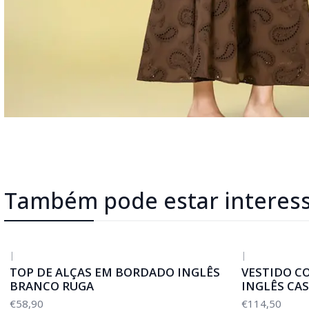
Também pode estar interes
|
|
TOP DE ALÇAS EM BORDADO INGLÊS
VESTIDO C
BRANCO RUGA
INGLÊS CA
€58,90
€114,50