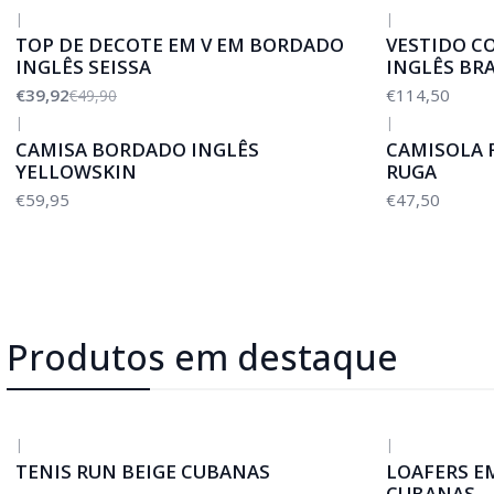
|
|
-20%
DESCONTO
TOP DE DECOTE EM V EM BORDADO
VESTIDO C
INGLÊS SEISSA
INGLÊS BR
€39,92
€114,50
€49,90
|
|
CAMISA BORDADO INGLÊS
CAMISOLA 
YELLOWSKIN
RUGA
€59,95
€47,50
Produtos em destaque
|
|
-50%
DESCONTO
-50%
DESCONTO
TENIS RUN BEIGE CUBANAS
LOAFERS E
CUBANAS